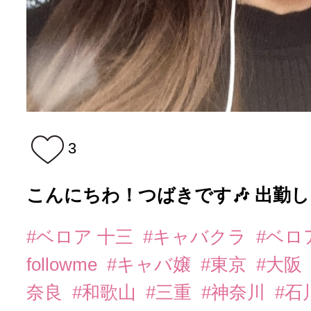
3
こんにちわ！つばきです🎶 出勤
#ベロア 十三
#キャバクラ
#ベロ
followme
#キャバ嬢
#東京
#大阪
奈良
#和歌山
#三重
#神奈川
#石