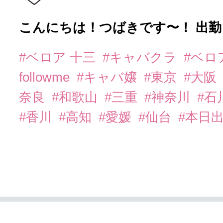
こんにちは！つばきです〜！ 出
#ベロア 十三
#キャバクラ
#ベロ
followme
#キャバ嬢
#東京
#大阪
奈良
#和歌山
#三重
#神奈川
#石
#香川
#高知
#愛媛
#仙台
#本日