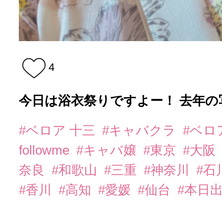
4
今日は浴衣祭りですよー！ 去年の写
#ベロア 十三
#キャバクラ
#ベロ
followme
#キャバ嬢
#東京
#大阪
奈良
#和歌山
#三重
#神奈川
#石
#香川
#高知
#愛媛
#仙台
#本日