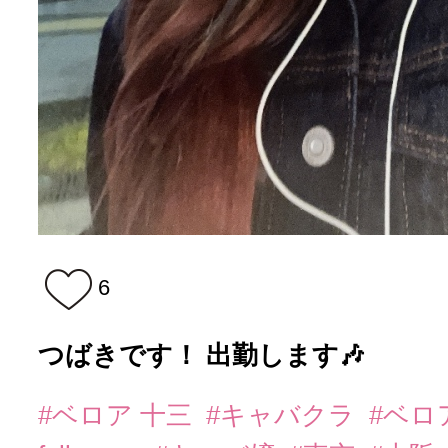
6
つばきです！ 出勤します🎶
#ベロア 十三
#キャバクラ
#ベロ