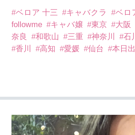
#ベロア 十三
#キャバクラ
#ベロ
followme
#キャバ嬢
#東京
#大阪
奈良
#和歌山
#三重
#神奈川
#石
#香川
#高知
#愛媛
#仙台
#本日