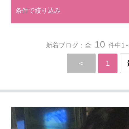
条件で絞り込み
10
新着ブログ：全
件中1～
<
1