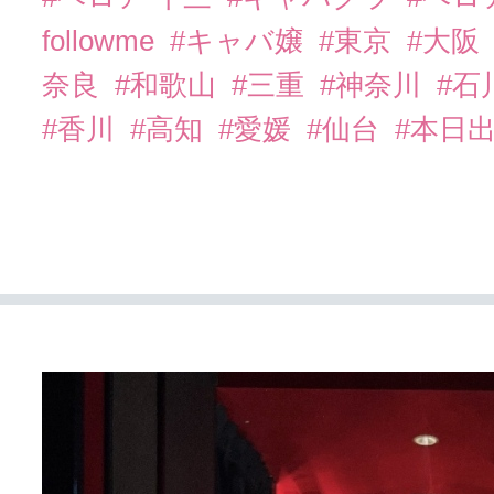
followme
#キャバ嬢
#東京
#大阪
奈良
#和歌山
#三重
#神奈川
#石
#香川
#高知
#愛媛
#仙台
#本日