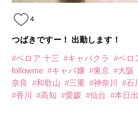
4
つばきですー！ 出勤します！
#ベロア 十三
#キャバクラ
#ベロ
followme
#キャバ嬢
#東京
#大阪
奈良
#和歌山
#三重
#神奈川
#石
#香川
#高知
#愛媛
#仙台
#本日