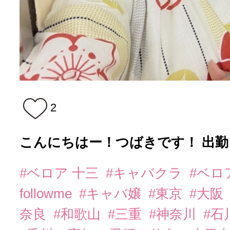
2
こんにちはー！つばきです！ 出
#ベロア 十三
#キャバクラ
#ベロ
followme
#キャバ嬢
#東京
#大阪
奈良
#和歌山
#三重
#神奈川
#石