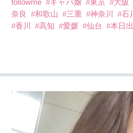
followme
#キャバ嬢
#東京
#大阪
奈良
#和歌山
#三重
#神奈川
#石
#香川
#高知
#愛媛
#仙台
#本日