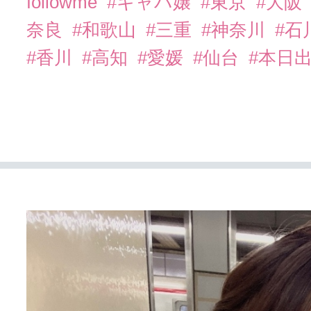
followme
#キャバ嬢
#東京
#大阪
奈良
#和歌山
#三重
#神奈川
#石
#香川
#高知
#愛媛
#仙台
#本日