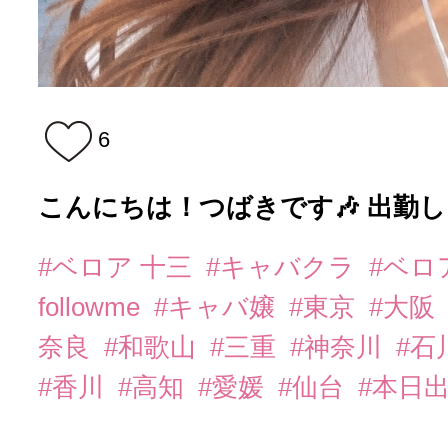
6
こんにちは！つばきです🎶 出勤しま
#ベロア 十三
#キャバクラ
#ベロ
followme
#キャバ嬢
#東京
#大阪
奈良
#和歌山
#三重
#神奈川
#石
#香川
#高知
#愛媛
#仙台
#本日